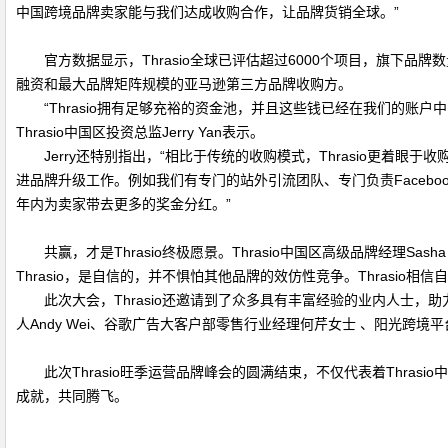
中国跨境品牌卖家能与我们达成收购合作，让品牌货销全球。”
官方数据显示，Thrasio全球已评估超过6000个项目，旗下品牌数
融资和最大品牌矩阵规模的亚马逊第三方品牌收购方。
“Thrasio拥有足够充裕的资金池，并且这些钱已经在我们的
Thrasio中国区投资总监Jerry Yan表示。
Jerry还特别指出，“相比于传统的收购模式，Thrasio更着眼
进品牌升级工作。例如我们有专门的站外引流团队、专门负责Faceboo
年内为卖家带去更多的奖金分红。”
共赢，才是Thrasio终极愿景。Thrasio中国区高级品牌经
Thrasio，是自信的，并不惧怕其他品牌的效仿性竞争。Thrasi
此次大会，Thrasio还邀请到了众多具有丰富经验的业内人士，助
人Andy Wei、谷歌广告大客户部零售行业经理何芹女士 、阳光跨境
此次Thrasio旺季运营品牌峰会的圆满结束，不仅代表着Thra
成就，共同腾飞。