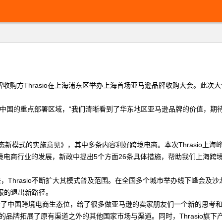
收购方Thrasio在上海浦东区举办上海首场亚马逊品牌收购大会。此次大会
是Thrasio中国的重点部署区域，“我们清晰看到了华东地区亚马逊品牌的
新模式的实施意见》，其中多条内容利好跨境电商。本次Thrasio上
境电商行业的发展，新政中提出5个方面26条具体措施，帮助我们上海跨
，Thrasio不断扩大其模式普及范围。在全国多个城市举办线下峰会及
回报的退出新路径。
o模式的出现补全了中国跨境电商生态位，给了很多做亚马逊的卖家朋友们一个新的思考
%的品牌拓展了原有渠道之外的其他国家市场与渠道。同时，Thrasio