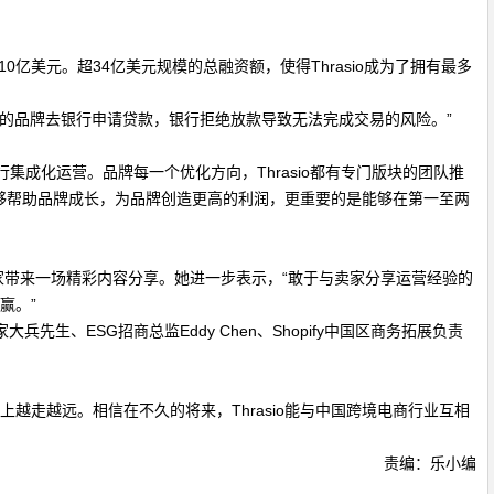
加10亿美元。超34亿美元规模的总融资额，使得Thrasio成为了拥有最多
己的品牌去银行申请贷款，银行拒绝放款导致无法完成交易的风险。”
进行集成化运营。品牌每一个优化方向，Thrasio都有专门版块的团队推
动作能够帮助品牌成长，为品牌创造更高的利润，更重要的是能够在第一至两
现场卖家带来一场精彩内容分享。她进一步表示，“敢于与卖家分享运营经验的
赢。”
生、ESG招商总监Eddy Chen、Shopify中国区商务拓展负责
上越走越远。相信在不久的将来，Thrasio能与中国跨境电商行业互相
责编：乐小编