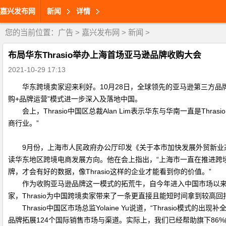
嘉兴发布网
新闻
详情
您的当前位置：
广告
>
嘉兴发布网
>
新闻
>
布局华东Thrasio举办上海首场亚马逊品牌收购大会
2021-10-29 17:13
华东跨境卖家迎来利好。10月28日，全球领先的亚马逊第三方品牌
购+品牌运营”模式进一步深入及落地中国。
会上，Thrasio中国区总裁Alan Lim表示华东与华南一直
商行业。”
9月份，上海市人民政府办公厅印发《关于本市加快发展外贸新业态
读华东地区跨境电商发展方向。他在会上指出，“上海市一直在推进跨
牌，才会有好的数据，像Thrasio这样的企业才能看到你的价值。”
作为收购亚马逊品牌这一模式的拓荒牛，自今年进入中国市场以来
家，Thrasio为中国跨境卖家带来了一条更直接且能短时间拿到较高
Thrasio中国区市场总监Yolaine Yu说道，“Thrasi
品牌拓展124个国际销售市场与渠道。实际上，我们已经帮助旗下86