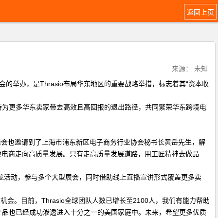
返回上页
来源： 未知
的举办，是Thrasio布局华东地区的重要战略举措，标志着其“资本收
价值，期待为更多华东卖家带去高效且高回报的退出路径，共同繁荣华东跨境电
海峰会也邀请到了上海市浦东新区电子商务行业协会秘书长黄岳先生，解
境电商走向高质量发展。只有走高质量发展道路，用工匠精神去做品
沙龙活动，参与多个大型展会，同时借助线上直播宣讲形式覆盖更多卖
和机会。目前，Thrasio全球团队人数已增长至2100人，我们有能力帮助
旗下产品也已经成功渗透进入十分之一的美国家庭中。未来，希望更多优质