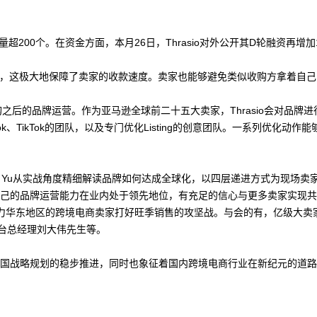
量超200个。在资金方面，本月26日，Thrasio对外公开其D轮融资再增
账户中，这极大地保障了卖家的收款速度。卖家也能够避免类似收购方拿着自
于收购之后的品牌运营。作为亚马逊全球前二十五大卖家，Thrasio会对品牌
k、TikTok的团队，以及专门优化Listing的创意团队。一系列优化
理Sasha Yu从实战角度精细解读品牌如何达成全球化，以四层递进方式为
o相信自己的品牌运营能力在业内处于领先地位，有充足的信心与更多卖家实现共
力华东地区的跨境电商卖家打好旺季销售的攻坚战。与会的有，亿级大卖家大兵先
平台总经理刘大伟先生等。
sio中国战略规划的稳步推进，同时也象征着国内跨境电商行业在新纪元的道路