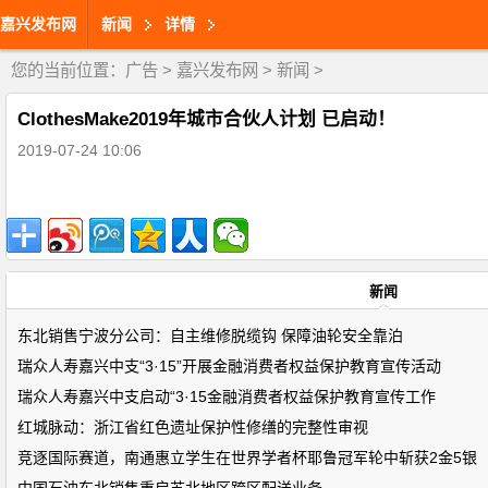
嘉兴发布网
新闻
详情
您的当前位置：
广告
>
嘉兴发布网
>
新闻
>
ClothesMake2019年城市合伙人计划 已启动！
2019-07-24 10:06
新闻
东北销售宁波分公司：自主维修脱缆钩 保障油轮安全靠泊
瑞众人寿嘉兴中支“3·15”开展金融消费者权益保护教育宣传活动
瑞众人寿嘉兴中支启动“3·15金融消费者权益保护教育宣传工作
红城脉动：浙江省红色遗址保护性修缮的完整性审视
竞逐国际赛道，南通惠立学生在世界学者杯耶鲁冠军轮中斩获2金5银